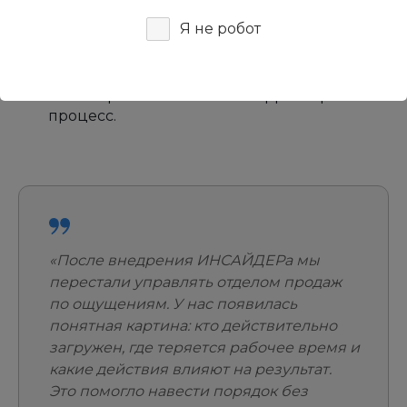
Более управляемая воронка продаж
Я не робот
За счет регулярной аналитики стало проще
контролировать рабочий ритм команды,
видеть реальную активность менеджеров
и своевременно вносить корректировки в
процесс.
«После внедрения ИНСАЙДЕРа мы
перестали управлять отделом продаж
по ощущениям. У нас появилась
понятная картина: кто действительно
загружен, где теряется рабочее время и
какие действия влияют на результат.
Это помогло навести порядок без