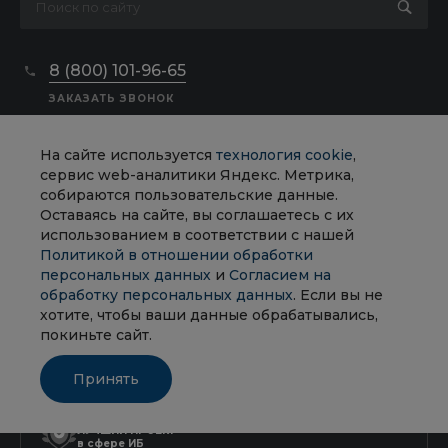
8 (800) 101-96-65
ЗАКАЗАТЬ ЗВОНОК
sale@insider.sale
На сайте используется
технология cookie
,
сервис web-аналитики Яндекс. Метрика,
собираются пользовательские данные.
Оставаясь на сайте, вы соглашаетесь с их
использованием в соответствии с нашей
Входит в
РЕЕСТР
Политикой в отношении обработки
РОССИЙСКОГО ПО
персональных данных
и
Согласием на
обработку персональных данных
. Если вы не
хотите, чтобы ваши данные обрабатывались,
покиньте сайт.
УЧАСТНИК
РУССОФТ
Принять
ЛУЧШИЙ ПРОЕКТ
в сфере ИБ