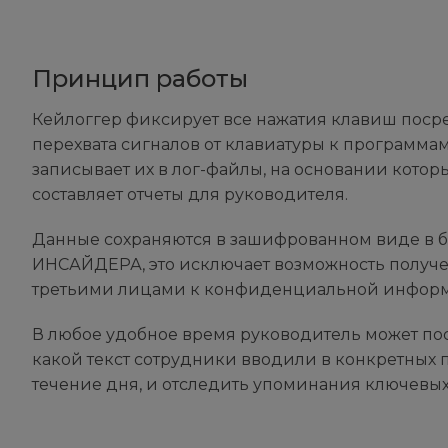
Принцип работы
Кейлоггер фиксирует все нажатия клавиш поср
перехвата сигналов от клавиатуры к программа
записывает их в лог-файлы, на основании котор
составляет отчеты для руководителя.
Данные сохраняются в зашифрованном виде в б
ИНСАЙДЕРА, это исключает возможность получе
третьими лицами к конфиденциальной инфор
В любое удобное время руководитель может пос
какой текст сотрудники вводили в конкретных 
течение дня, и отследить упоминания ключевых