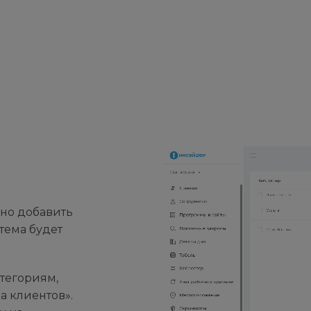
жно добавить
тема будет
атегориям,
а клиентов».