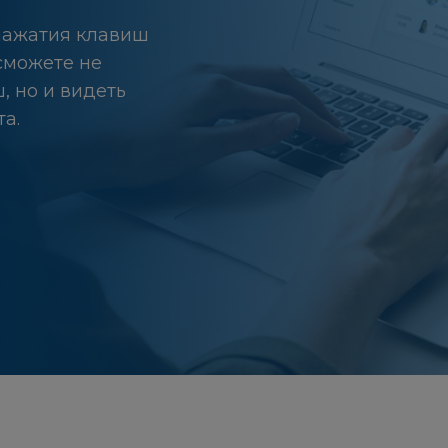
 нажатия клавиш
сможете не
, но и видеть
а.