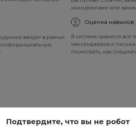
распускает сплетни, зате
конкурентами или заним
Оценка навыков
В системе хранятся все т
рудники вводят в разных
мессенджеров и письма 
ет конфиденциальную
посмотреть, как специа
.
Подтвердите, что вы не робот