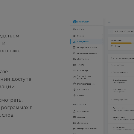
едством
м и
ых позже
азе
ния доступа
мации.
мотреть,
программах в
 слов.