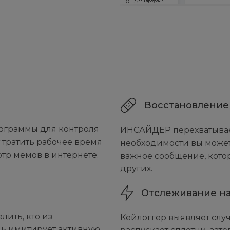
Восстановление
ограммы для контроля
ИНСАЙДЕР перехватывает 
т тратить рабочее время
необходимости вы может
тр мемов в интернете.
важное сообщение, кото
других.
Отслеживание н
ить, кто из
Кейлоггер выявляет случ
шь имитирует активную