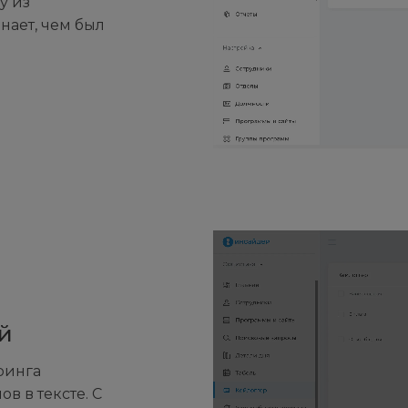
у из
нает, чем был
й
ринга
 в тексте. С