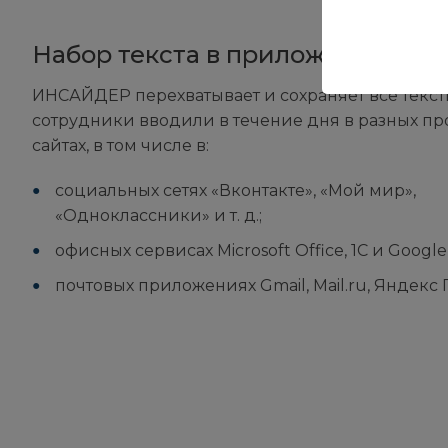
Набор текста в приложениях
ИНСАЙДЕР перехватывает и сохраняет все текст
сотрудники вводили в течение дня в разных пр
сайтах, в том числе в:
социальных сетях «Вконтакте», «Мой мир»,
«Одноклассники» и т. д.;
офисных сервисах Microsoft Office, 1С и Googl
почтовых приложениях Gmail, Mail.ru, Яндекс 