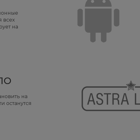
ионные
 всех
ует на
ПО
новить на
ти останутся