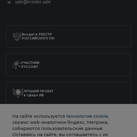
sale@insider.sale
Входит в
РЕЕСТР
РОССИЙСКОГО ПО
УЧАСТНИК
РУССОФТ
ЛУЧШИЙ ПРОЕКТ
в сфере ИБ
На сайте используется
технология cookie
,
АККРЕДИТОВАННАЯ
сервис web-аналитики Яндекс. Метрика,
ИТ-КОМПАНИЯ
собираются пользовательские данные.
Оставаясь на сайте, вы соглашаетесь с их