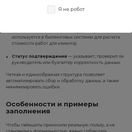
«разработка», «тестирование», «встречи»,
Я не робот
«администрирование». Это упрощает последующий
анализ.
Ставка
— часовая ставка сотрудника (часто
используется в биллинговых системах для расчета
стоимости работ для клиента).
Статус подтверждения
— указывает, проверил ли
руководитель или бухгалтер корректность данных.
Четкая и единообразная структура позволяет
автоматизировать сбор и обработку данных, а также
минимизировать ошибки.
Особенности и примеры
заполнения
Чтобы таймшиты приносили реальную пользу, а не
становились формальностью, важно соблюдать