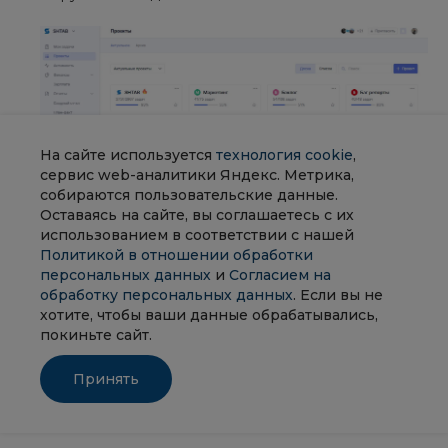
На сайте используется
технология cookie
,
сервис web-аналитики Яндекс. Метрика,
собираются пользовательские данные.
Оставаясь на сайте, вы соглашаетесь с их
использованием в соответствии с нашей
Timetta
Политикой в отношении обработки
персональных данных
и
Согласием на
обработку персональных данных
. Если вы не
Узкоспециализированное решение, созданное
хотите, чтобы ваши данные обрабатывались,
специально для компаний, где учет времени
покиньте сайт.
является критически важным процессом: консалтинг,
аутсорсинг, юридические и маркетинговые
Принять
агентства. В отличие от универсальных систем
управления задачами, Timetta фокусируется на
точности, гибкости и интеграции.