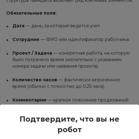
структура таймшита включает ряд ключевых элементов.
Обязательные поля:
Дата
— день, за который ведется учет.
Сотрудник
— ФИО или идентификатор работника.
Проект / Задача
— конкретная работа, на которую
было потрачено время (желательно с указанием
номера задачи или названия проекта).
Количество часов
— фактически затраченное
время (обычно с точностью до 0,25 часа).
Комментарии
— краткое пояснение проделанной
работы (например, «доработка макета главной
страницы», «согласование ТЗ с клиентом»).
Подтвердите, что вы не
Дополнительные поля:
робот
Категория деятельности
— например,