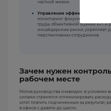
частной жизни.
Управление эффективностью, а 
мониторинг фокусируется на ана
труда, объективной оценке KPI и 
инсайдерские риски, укрепляет 
перспективных сотрудников.
Зачем нужен контроль
рабочем месте
Мотив руководства очевиден: в условиях
силами стремятся оптимизировать расходы, 
хотят платить подчиненным за результат, 
в офисе с девяти до шести.