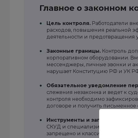
Главное о законном к
Цель контроля.
Работодатели вн
расходов, повышения реальной э
деятельности и предотвращения 
Законные границы.
Контроль допу
корпоративном оборудовании. Вм
мессенджеры, личные звонки и ак
нарушает Конституцию РФ и УК РФ
Обязательное уведомление пер
слежения незаконна и ведет к су
контроля необходимо зафиксиров
договоре и получить письменное 
Инструменты и запреты.
Бизнес 
СКУД и специализированное ПО.
запрещено и классифицируется к