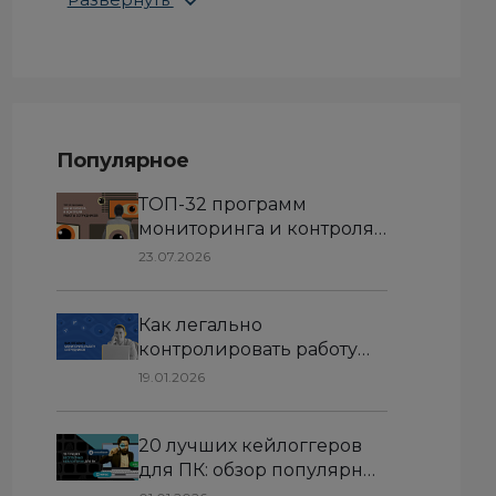
Популярное
ТОП-32 программ
мониторинга и контроля
работы сотрудников за
23.07.2026
компьютером в 2026
Как легально
контролировать работу
сотрудников:
19.01.2026
руководство для
работодателя
20 лучших кейлоггеров
для ПК: обзор популярных
программ для перехвата