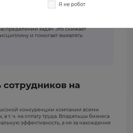
Я не робот
не тотальная слежка.
Грамотный
лизе продуктивности, нормировании
распределении задач. Это снижает
дисциплину и помогает выявлять
 сотрудников на
 высокой конкуренции компании всеми
в т. ч. на оплату труда. Владельцы бизнеса
реальную эффективность, а не за нахождение