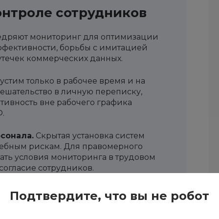
онтроле сотрудников
едряют мониторинг для оптимизации
ффективности, борьбы с имитацией
утечек коммерческих данных.
стим только в рабочее время и на
ешательство в личную переписку,
тивность вне рабочего графика
.
сонала.
Скрытая установка систем
дебным рискам. Для правомерного
ать условия мониторинга в трудовом
согласие сотрудников.
активно использует видеонаблюдение,
Подтвердите, что вы не робот
 Применение шпионских программ
ак нарушение неприкосновенности