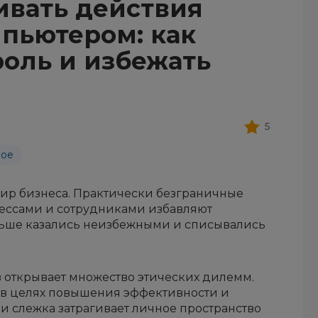
ивать действия
мпьютером: как
роль и избежать
5
ное
мир бизнеса. Практически безграничные
ессами и сотрудниками избавляют
ньше казались неизбежными и списывались
 открывает множество этических дилемм.
 в целях повышения эффективности и
 слежка затрагивает личное пространство