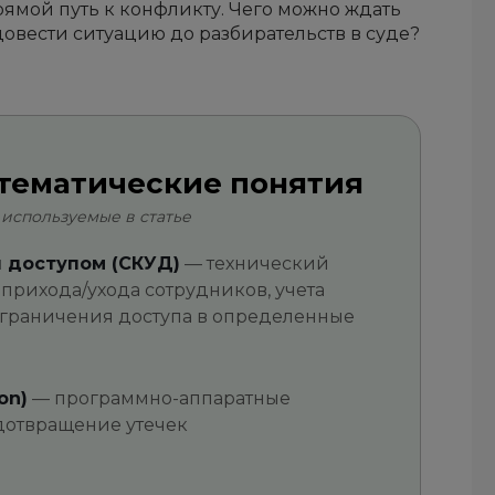
прямой путь к конфликту. Чего можно ждать
 довести ситуацию до разбирательств в суде?
тематические понятия
 используемые в статье
 доступом (СКУД)
— технический
рихода/ухода сотрудников, учета
 ограничения доступа в определенные
on)
— программно-аппаратные
дотвращение утечек
.