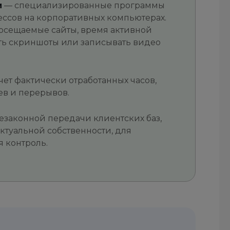
и
— специализированные программы
ессов на корпоративных компьютерах.
осещаемые сайты, время активной
ать скриншоты или записывать видео
чет фактически отработанных часов,
ев и перерывов.
езаконной передачи клиентских баз,
туальной собственности, для
 контроль.