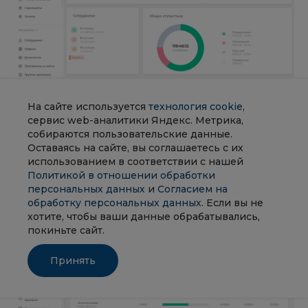
Отдельно стоит отметить, что система умеет различать
На сайте используется
технология cookie
,
продуктивную активность, отвлечения и простои, а
сервис web-аналитики Яндекс. Метрика,
также поддерживает настройку ресурсов под
собираются пользовательские данные.
конкретные роли. Это особенно важно для компаний,
Оставаясь на сайте, вы соглашаетесь с их
где один и тот же сайт может быть рабочим
использованием в соответствии с нашей
инструментом для одного отдела и отвлекающим
Политикой в отношении обработки
фактором для другого.
персональных данных
и
Согласием на
обработку персональных данных
. Если вы не
хотите, чтобы ваши данные обрабатывались,
покиньте сайт.
Принять