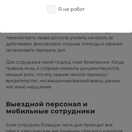
защитить процессы и интеллектуальные активы.
Я не робот
Ошибкой будет либо мгновенно лишать сотрудника
всех рабочих возможностей, либо оставлять доступы в
прежнем объеме без контроля. Гораздо разумнее
использовать режим ограниченного сопровождения:
пересмотреть права доступа, усилить контроль за
действиями, фиксировать спорные эпизоды и заранее
организовать передачу дел.
Для сотрудника такой подход тоже безопаснее. Когда
правила ясны, а спорные моменты документируются,
меньше риск, что ему задним числом припишут
вредительство, несанкционированный вывод данных
или иные нарушения.
Выездной персонал и
мобильные сотрудники
Если сотрудник большую часть дня проводит вне
офиса, классические инструменты офисного контроля