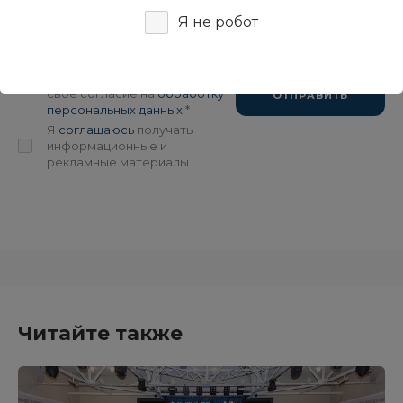
Я не робот
Я подтверждаю, что
ознакомлен(-а) с
политикой в
отношении обработки
персональных данных
и даю
свое согласие на
обработку
ОТПРАВИТЬ
персональных данных
*
Я
соглашаюсь
получать
информационные и
рекламные материалы
Читайте также