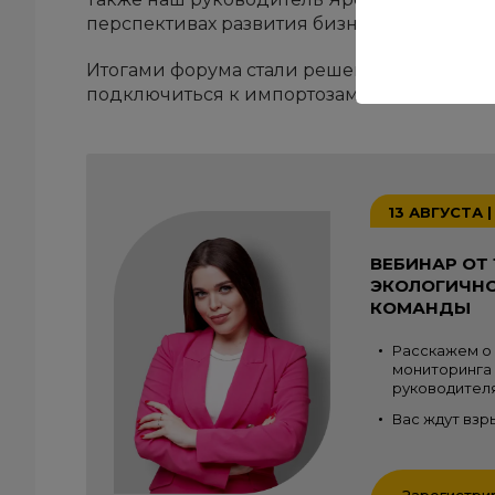
перспективах развития бизнеса после ухо
Итогами форума стали решения, которые 
подключиться к импортозамещению без р
13 АВГУСТА |
ВЕБИНАР ОТ
ЭКОЛОГИЧНО
КОМАНДЫ
Расскажем о 
мониторинга 
руководителя
Вас ждут взр
Зарегистри