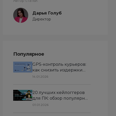
Автор статьи:
Дарья Голуб
Директор
Популярное
GPS-контроль курьеров:
как снизить издержки
службы доставки с
14.01.2026
помощью программы
мониторинга
20 лучших кейлоггеров
для ПК: обзор популярных
программ для перехвата
01.01.2026
и анализа текста