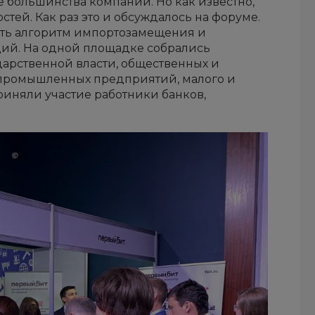
е большинства компаний. Но как известно,
тей. Как раз это и обсуждалось на форуме.
ить алгоритм импортозамещения и
ций. На одной площадке собрались
дарственной власти, общественных и
 промышленных предприятий, малого и
риняли участие работники банков,