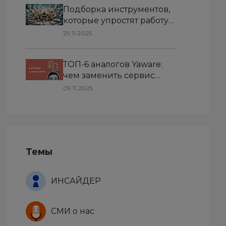
Подборка инструментов,
которые упростят работу
HR-менеджера
29.11.2025
ТОП-6 аналогов Yaware:
чем заменить сервис
учета рабочего времени
09.11.2025
Темы
ИНСАЙДЕР
СМИ о нас