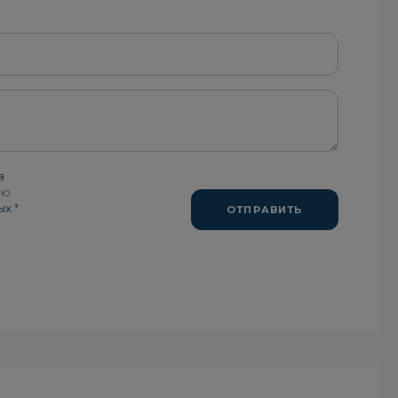
в
аю
ых
*
ОТПРАВИТЬ