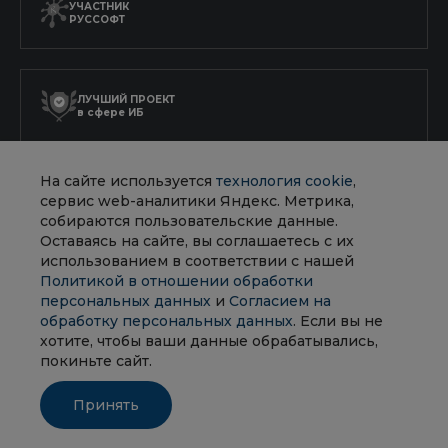
УЧАСТНИК
РУССОФТ
ЛУЧШИЙ ПРОЕКТ
в сфере ИБ
На сайте используется
технология cookie
,
АККРЕДИТОВАННАЯ
сервис web-аналитики Яндекс. Метрика,
ИТ-КОМПАНИЯ
собираются пользовательские данные.
Оставаясь на сайте, вы соглашаетесь с их
использованием в соответствии с нашей
Политикой в отношении обработки
персональных данных
и
Согласием на
обработку персональных данных
. Если вы не
Политика в отношении обработки персональных данных
хотите, чтобы ваши данные обрабатывались,
Согласие на обработку персональных данных
покиньте сайт.
Согласие на получение рекламной рассылки
Положение об обработке файлов cookie
Принять
© 2026 ООО Инсайдер. Все права защищены.