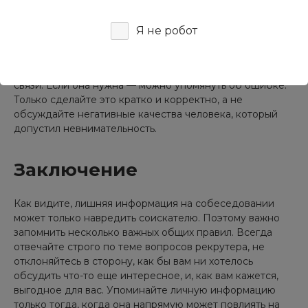
рекрутера. Но если вы не откликаетесь на вакансию
корректора, незачем упоминать на собеседовании о
Я не робот
чужой оплошности. Если же вы действительно
претендуете на такую должность, сначала спросите
HR-менеджера о необходимости подобной обратной
связи. Если она нужна — можно упомянуть об ошибке.
Только сделайте это кратко и корректно, а не
обсуждайте негативные качества человека, который
допустил невнимательность.
Заключение
Как видите, лишняя информация на собеседовании
может только навредить соискателю. Поэтому важно
запомнить несколько важных общих правил. Всегда
отвечайте строго по теме вопросов рекрутера, не
отклоняйтесь в сторону, как бы вам ни хотелось
обсудить что-то еще интересное, и, как вам кажется,
выгодное для вас. Упоминайте личную информацию
только тогда, когда она напрямую может повлиять на