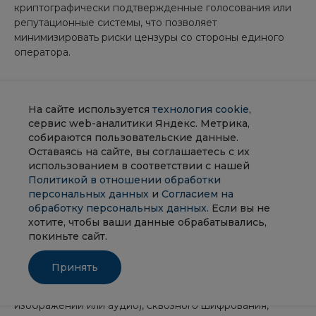
криптографически подтвержденные голосования или
репутационные системы, что позволяет
минимизировать риски цензуры со стороны единого
оператора.
Этические стандарты и
независимый аудит алгоритмов
На сайте используется
технология cookie
,
сервис web-аналитики Яндекс. Метрика,
собираются пользовательские данные.
Пользователи, регуляторы и исследователи требуют
Оставаясь на сайте, вы соглашаетесь с их
большей прозрачности: публикации метрик
использованием в соответствии с нашей
эффективности, тестирования на предвзятость, участия
Политикой в отношении обработки
независимых экспертов в оценке систем. Возможны
персональных данных
и
Согласием на
появление сертификаций «этичной модерации» и
обработку персональных данных
. Если вы не
обязательных отчетов по DSA-типу в других
хотите, чтобы ваши данные обрабатывались,
юрисдикциях.
покиньте сайт.
Однако развитие фильтрации неизбежно
Принять
сопровождается попытками ее обхода. Технологии
вроде стеганографии (сокрытие информации внутри
изображений или аудио), сквозного шифрования,