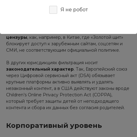
Государственный уровень
Я не робот
На государственном уровне фильтрация часто служит
инструментом регулирования онлайн-пространства. В
некоторых странах она принимает форму
интернет-
цензуры
, как, например, в Китае, где «Золотой щит»
блокирует доступ к зарубежным сайтам, соцсетям и
СМИ, не соответствующим официальной политике.
В других юрисдикциях фильтрация носит
законодательный характер
. Так, Европейский союз
через Цифровой сервисный акт (DSA) обязывает
крупные платформы активно выявлять и удалять
незаконный контент, а в США действуют законы вроде
Children’s Online Privacy Protection Act (COPPA),
который требует защиты детей от неподходящего
контента и сбора их данных без согласия родителей.
Корпоративный уровень