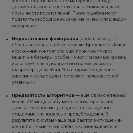
контент: образовательные материалы, сатиру,
документальные свидетельства насилия или даже
посты жертв преступлений. Такие ошибки могут
подавлять свободное выражение мнений под видом
модерации.
Недостаточная фильтрация
(underblocking) —
обратная сторона той же медали. Вредоносный или
незаконный контент все еще проникает через
защитные барьеры, особенно если он замаскирован,
использует сленг, иронию или новые форматы
(например, дипфейки). Это подрывает доверие к
системам фильтрации и оставляет пользователей
уязвимыми.
Предвзятость алгоритмов
— еще один системный
вызов. ИИ-модели обучаются на исторических
данных, которые могут содержать культурные,
гендерные или языковые предубеждения. В
результате фильтры чаще ошибаются в отношении
контента на «меньшинственных» языках, критики
власти или выражений, характерных для