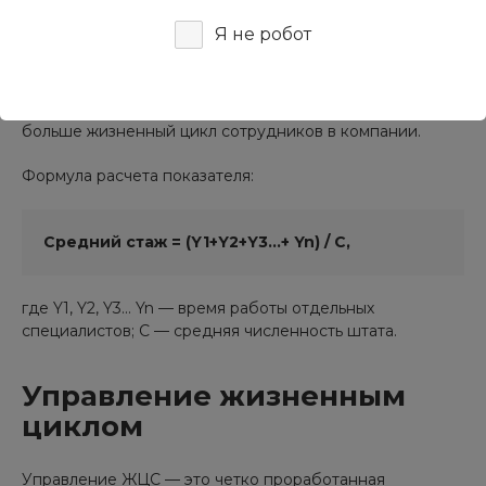
Средний срок работы
Я не робот
Отражает привлекательность организации на рынке
труда и успешность ее программ мотивации и
удержания персонала. Чем длиннее этот период, тем
больше жизненный цикл сотрудников в компании.
Формула расчета показателя:
Средний стаж = (Y1+Y2+Y3...+ Yn) / C,
где Y1, Y2, Y3... Yn — время работы отдельных
специалистов; С — средняя численность штата.
Управление жизненным
циклом
Управление ЖЦС — это четко проработанная