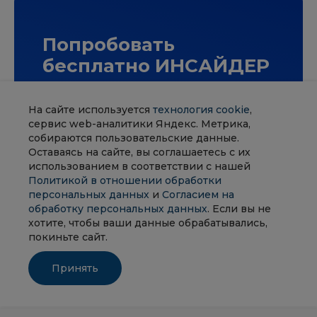
Попробовать
бесплатно ИНСАЙДЕР
Протестируйте систему мониторинга за 14
дней с поддержкой нашего специалиста и
На сайте используется
технология cookie
,
узнайте, чем заняты ваши сотрудники на
сервис web-аналитики Яндекс. Метрика,
самом деле.
собираются пользовательские данные.
Оставаясь на сайте, вы соглашаетесь с их
использованием в соответствии с нашей
ПОПРОБОВАТЬ
Политикой в отношении обработки
персональных данных
и
Согласием на
обработку персональных данных
. Если вы не
хотите, чтобы ваши данные обрабатывались,
покиньте сайт.
Принять