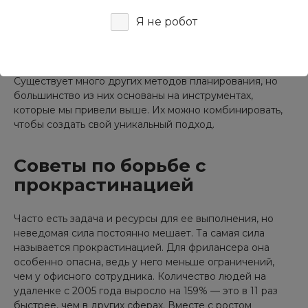
доступе можно найти десятки шаблонов для
Я не робот
заполнения такой таблицы, но основная идея
заключается именно в грамотном распределении
активностей по всему периоду работы над проектом.
Существует много других методов планирования, но
большинство из них основаны на инструментах,
которые мы привели выше. Их можно комбинировать,
чтобы создать свой уникальный подход.
Советы по борьбе с
прокрастинацией
Часто есть задача и ресурсы для ее выполнения, но
неведомая сила постоянно мешает. Та самая сила
называется прокрастинацией. Для фрилансера она
особенно опасна, ведь у него меньше ограничений,
чем у офисного сотрудника. Количество людей на
удаленке с 2005 года выросло на 159% — это в 11 раз
быстрее, чем в других сферах. Вместе с ростом