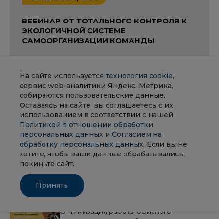
ВЕБИНАР ОТ ТОТАЛЬНОГО КОНТРОЛЯ К
ЭКОЛОГИЧНОЙ СИСТЕМЕ
САМООРГАНИЗАЦИИ КОМАНДЫ
Расскажем о том, как экологично внедрить
систему мониторинга и извлечь из этого пользу
На сайте используется
технология cookie
,
не только руководителям, но и сотрудникам.
сервис web-аналитики Яндекс. Метрика,
Вас ждут взрывные идеи и ценные подарки,
собираются пользовательские данные.
регистрируйтесь!
Оставаясь на сайте, вы соглашаетесь с их
использованием в соответствии с нашей
Политикой в отношении обработки
Зарегистрироваться
персональных данных
и
Согласием на
обработку персональных данных
. Если вы не
хотите, чтобы ваши данные обрабатывались,
покиньте сайт.
Популярное
Принять
Оптимизация работы офисного