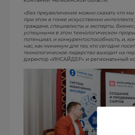
компаний Челябинской области.
«Без преувеличения можно сказать что мы 
при этом в гонке искусственно интеллекта
граждане, специалисты и эксперты, бизнес,
успешными в этом технологическом прорыв
потенциал, и конкурентоспособность, и, ко
нас, как минимум для тех, кто сегодня по
технологическое лидерство выходит на пе
директор «ИНСАЙДЕР» и региональный ко