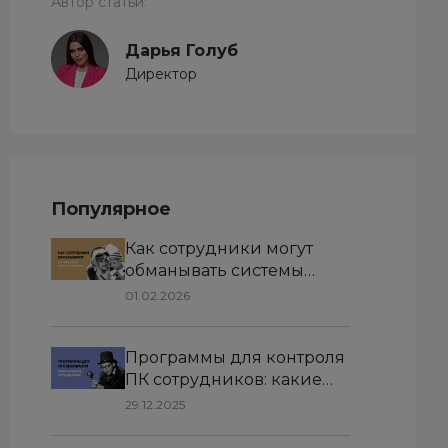
Автор статьи:
Дарья Голуб
Директор
Популярное
Как сотрудники могут
обманывать системы
учета рабочего времени
01.02.2026
Программы для контроля
ПК сотрудников: какие
бывают и зачем
29.12.2025
используются