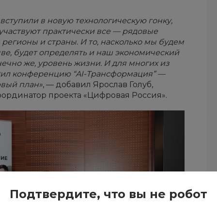
вступили в новую технологическую гонку,
 участвуют практически все — рядовые
 регионы и страны. И то, насколько мы будем
е, будет определять и наш экономический
нечно же, уровень жизни. И для многих из
сетил конференцию “AI-Трансформация” —
рвый план»
, — добавил Ярослав Голуб,
ординатор проекта «Цифровая Россия».
Подтвердите, что вы не робот