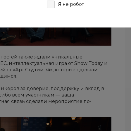
Я не робот
гостей также ждали уникальные
EC, интеллектуальная игра от Show Today и
й от «Арт Студии 74», которые сделали
щимся.
пикеров за доверие, поддержку и вклад в
ибо всем участникам — ваша
тная связь сделали мероприятие по-