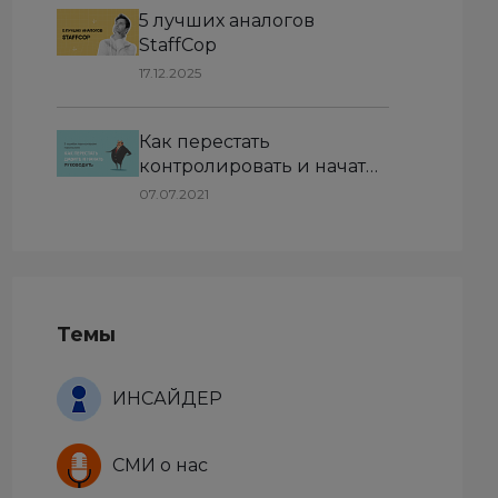
5 лучших аналогов
StaffCop
17.12.2025
Как перестать
контролировать и начать
руководить: 5 ошибок в
07.07.2021
управлении персоналом
Темы
ИНСАЙДЕР
СМИ о нас