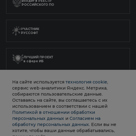
Входит в
РЕЕСТР
РОССИЙСКОГО ПО
УЧАСТНИК
РУССОФТ
ЛУЧШИЙ ПРОЕКТ
в сфере ИБ
На сайте используется
технология cookie
,
АККРЕДИТОВАННАЯ
сервис web-аналитики Яндекс. Метрика,
ИТ-КОМПАНИЯ
собираются пользовательские данные.
Оставаясь на сайте, вы соглашаетесь с их
использованием в соответствии с нашей
Политикой в отношении обработки
персональных данных
и
Согласием на
обработку персональных данных
. Если вы не
Политика в отношении обработки персональных данных
хотите, чтобы ваши данные обрабатывались,
Согласие на обработку персональных данных