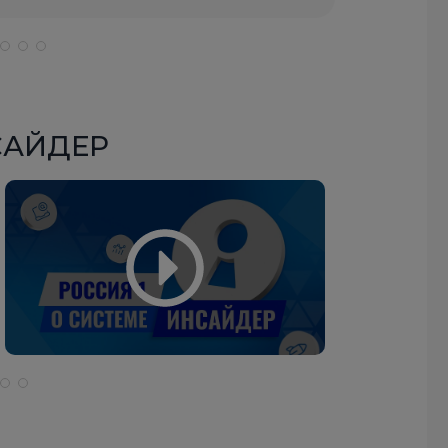
отсутст
НСАЙДЕР