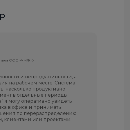
Р
онала ООО «ЧМЖК»
ивности и непродуктивности, а
Я часто 
вия на рабочем месте. Система
занимаю
ь, насколько продуктивно
либо не
амент в отдельные периоды
постави
” я могу оперативно увидеть
оправдал
ика в офисе и принимать
то практ
ешения по перераспределению
этого д
, клиентами или проектами.
ИНСАЙДЕ
работают