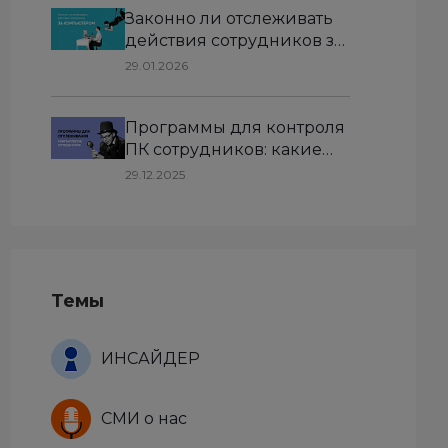
Законно ли отслеживать
сотрудников
действия сотрудников за
компьютером: как
29.01.2026
организовать контроль и
избежать рисков
Программы для контроля
ПК сотрудников: какие
бывают и зачем
29.12.2025
используются
Темы
ИНСАЙДЕР
СМИ о нас