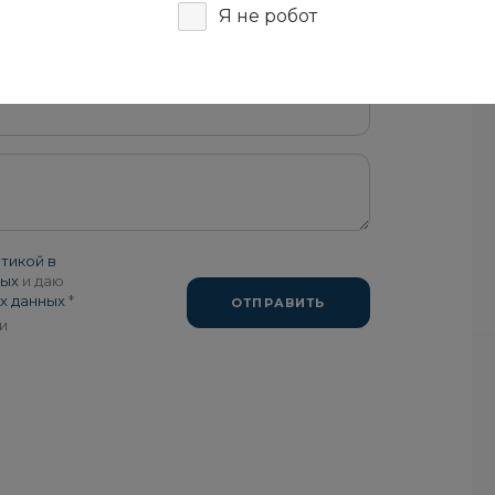
Я не робот
й
тикой в
ных
и даю
х данных
*
ОТПРАВИТЬ
и