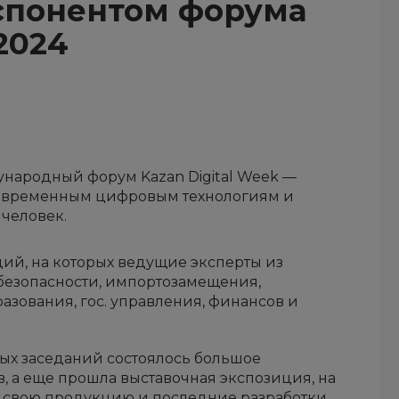
спонентом форума
2024
дународный форум Kazan Digital Week —
овременным цифровым технологиям и
 человек.
ций, на которых ведущие эксперты из
безопасности, импортозамещения,
зования, гос. управления, финансов и
ых заседаний состоялось большое
, а еще прошла выставочная экспозиция, на
 свою продукцию и последние разработки.