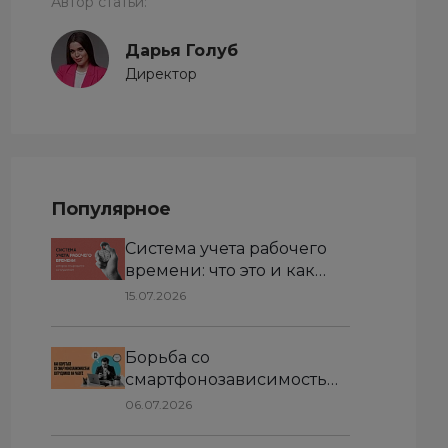
Автор статьи:
Дарья Голуб
Директор
Популярное
Система учета рабочего
времени: что это и как
работает в 2026
15.07.2026
Борьба со
смартфонозависимостью
на работе: как снизить
06.07.2026
отвлечения и повысить
продуктивность