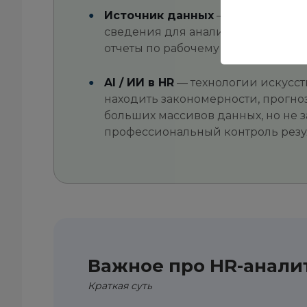
Источник данных
— система или 
сведения для анализа: HRM, ATS, о
отчеты по рабочему времени, дан
AI / ИИ в HR
— технологии искусст
находить закономерности, прогно
больших массивов данных, но не 
профессиональный контроль резул
Важное про HR-аналит
Краткая суть