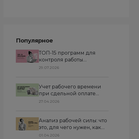
Популярное
ТОП-15 программ для
контроля работы
удаленных сотрудников
29.07.2026
Учет рабочего времени
при сдельной оплате
труда: как вести табель,
27.04.2026
соблюдать нормы и
справедливо считать
Анализ рабочей силы: что
зарплату
это, для чего нужен, как
использовать в бизнесе
01.04.2026