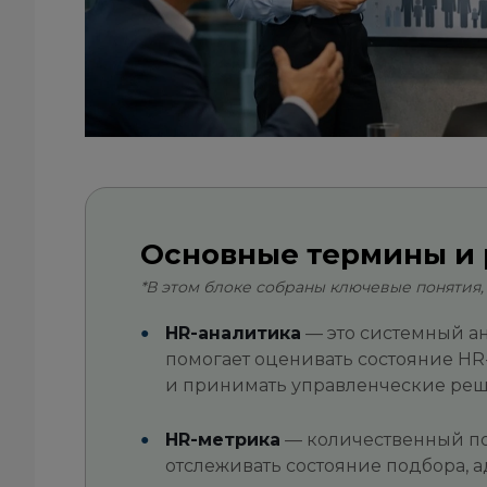
Основные термины и
*В этом блоке собраны ключевые понятия,
HR-аналитика
— это системный ан
помогает оценивать состояние HR
и принимать управленческие реш
HR-метрика
— количественный по
отслеживать состояние подбора, а