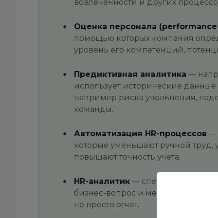
вовлеченности и других процессо
Оценка персонала (performance 
помощью которых компания опреде
уровень его компетенций, потенци
Предиктивная аналитика
— напр
использует исторические данные 
например риска увольнения, пад
команды.
Автоматизация HR-процессов
— 
которые уменьшают ручной труд, 
повышают точность учета.
HR-аналитик
— специалист, котор
бизнес-вопрос и метод анализа, ч
не просто отчет.