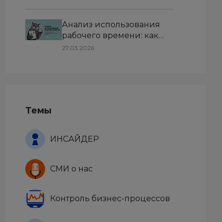
Анализ использования
рабочего времени: как
выявить потери и
27.03.2026
повысить эффективность
команды
Темы
ИНСАЙДЕР
СМИ о нас
Контроль бизнес-процессов