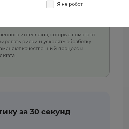
Я не робот
канал, из которого компания получает
просы, табели, результаты оценки,
ные руководителей и другие.
венного интеллекта, которые помогают
зировать риски и ускорять обработку
заменяют качественный процесс и
ьтата.
ику за 30 секунд