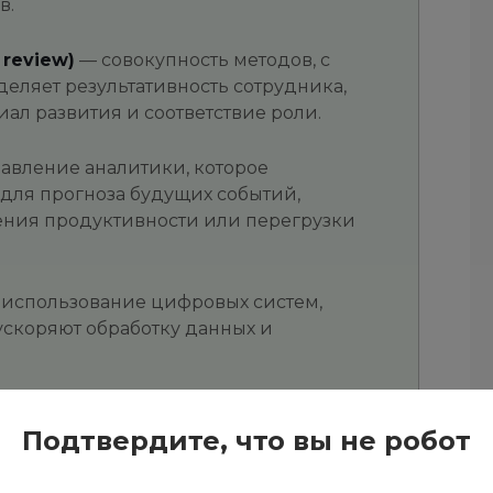
в.
review)
— совокупность методов, с
ляет результативность сотрудника,
ал развития и соответствие роли.
авление аналитики, которое
для прогноза будущих событий,
ения продуктивности или перегрузки
использование цифровых систем,
ускоряют обработку данных и
ый связывает кадровые данные,
Подтвердите, что вы не робот
тобы получить практический вывод, а