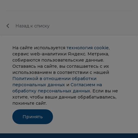
Назад к списку
Будь в курсе важных
На сайте используется
технология cookie
,
событий!
сервис web-аналитики Яндекс. Метрика,
собираются пользовательские данные.
Подпишитесь, и вы ничего не пропустите
Оставаясь на сайте, вы соглашаетесь с их
использованием в соответствии с нашей
Политикой в отношении обработки
персональных данных
и
Согласием на
обработку персональных данных
. Если вы не
хотите, чтобы ваши данные обрабатывались,
покиньте сайт.
Принять