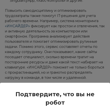
SingularityApp, «Хаос-контроль» и другие.
Повысить самодисциплину и оптимизировать
трудозатраты также помогут IT-решения для учета
рабочего времени. Например, система мониторинга
«ИНСАЙДЕР»
фиксирует как простои и отвлечения, так
и активную деятельность за компьютером или
смартфоном. Программа анализирует действия
пользователя и помогает оптимизировать рутинные
задачи. Помимо этого, сервис составляет отчеты по
каждому сотруднику. Они показывают, какие сайты
посещает специалист, сколько времени тратит на
посторонние ресурсы и даже какой текст набирает на
клавиатуре. «ИНСАЙДЕР» поможет не только бороться
с прокрастинацией, но и грамотно распределять
нагрузку в команде, в том числе и удаленной.
Подтвердите, что вы не
робот