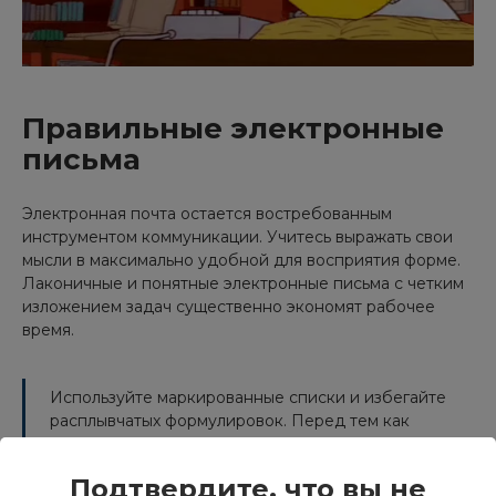
Правильные электронные
письма
Электронная почта остается востребованным
инструментом коммуникации. Учитесь выражать свои
мысли в максимально удобной для восприятия форме.
Лаконичные и понятные электронные письма с четким
изложением задач существенно экономят рабочее
время.
Используйте маркированные списки и избегайте
расплывчатых формулировок. Перед тем как
отправлять письма, перечитывайте их и при
необходимости корректируйте.
Подтвердите, что вы не