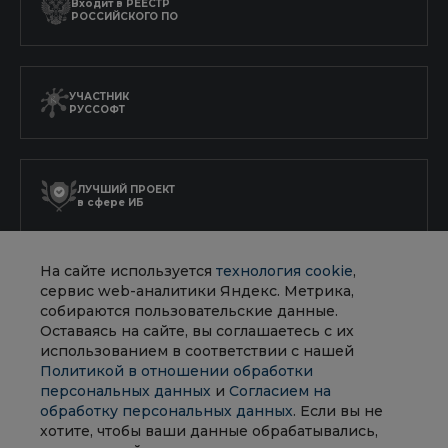
Входит в
РЕЕСТР
РОССИЙСКОГО ПО
УЧАСТНИК
РУССОФТ
ЛУЧШИЙ ПРОЕКТ
в сфере ИБ
На сайте используется
технология cookie
,
АККРЕДИТОВАННАЯ
сервис web-аналитики Яндекс. Метрика,
ИТ-КОМПАНИЯ
собираются пользовательские данные.
Оставаясь на сайте, вы соглашаетесь с их
использованием в соответствии с нашей
Политикой в отношении обработки
персональных данных
и
Согласием на
обработку персональных данных
. Если вы не
Политика в отношении обработки персональных данных
хотите, чтобы ваши данные обрабатывались,
Согласие на обработку персональных данных