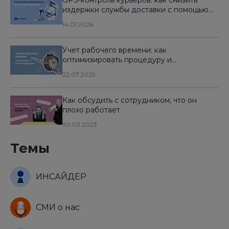
GPS-контроль курьеров: как снизить
издержки службы доставки с помощью
программы мониторинга
14.01.2026
Учет рабочего времени: как
оптимизировать процедуру и
минимизировать потери
22.07.2025
Как обсудить с сотрудником, что он
плохо работает
30.03.2023
Темы
ИНСАЙДЕР
СМИ о нас