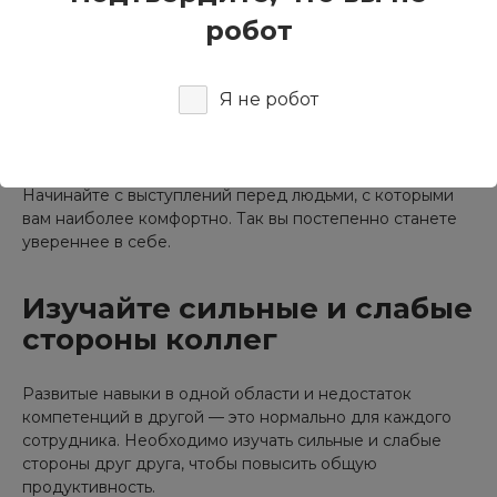
робот
Публичные выступления
Я не робот
Учитесь выступать на публике: без этого умения вам
будет сложно четко формулировать мысли и доносить
их до окружающих.
Начинайте с выступлений перед людьми, с которыми
вам наиболее комфортно. Так вы постепенно станете
увереннее в себе.
Изучайте сильные и слабые
стороны коллег
Развитые навыки в одной области и недостаток
компетенций в другой — это нормально для каждого
сотрудника. Необходимо изучать сильные и слабые
стороны друг друга, чтобы повысить общую
продуктивность.